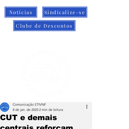
Notícias
Sindicalize-se
Clube de Descontos
Comunicação STIVNF
8 de jan. de 2025
2 min de leitura
CUT e demais
centrais reforçam