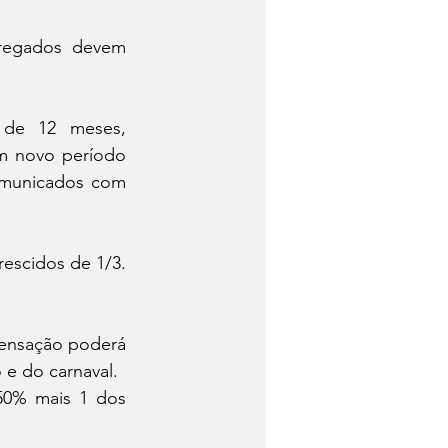
regados devem 
de 12 meses, 
m novo período 
omunicados com 
escidos de 1/3. 
ensação poderá 
 e do carnaval.
50% mais 1 dos 