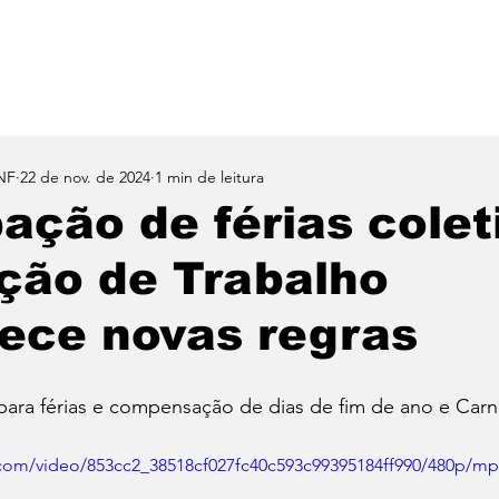
Notícias
Benefícios
Clube de Descontos
Sin
NF
22 de nov. de 2024
1 min de leitura
ação de férias colet
ção de Trabalho
ece novas regras
para férias e compensação de dias de fim de ano e Carn
c.com/video/853cc2_38518cf027fc40c593c99395184ff990/480p/mp