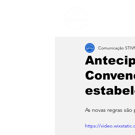
Sindicato
Comunicação STIV
Antecip
Conven
estabel
As novas regras são 
https://video.wixstati