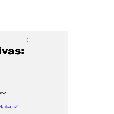
dicalize-se
Contato
FAQ
ivas:
aval
4/file.mp4