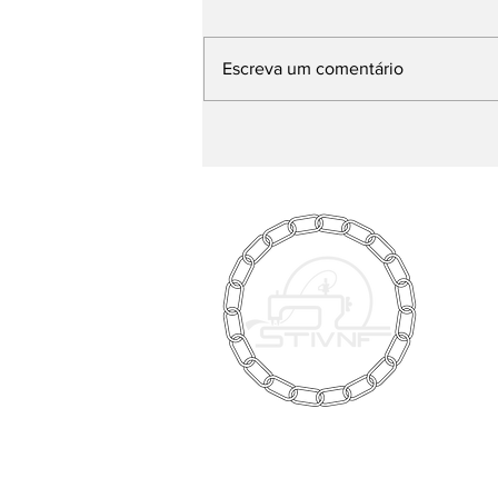
Escreva um comentário
Nova lei da CLT garante
3 dias de folga para
exames preventivos,
veja quais