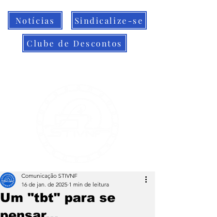
Notícias
Sindicalize-se
Clube de Descontos
Comunicação STIVNF
16 de jan. de 2025
1 min de leitura
Um "tbt" para se
pensar...