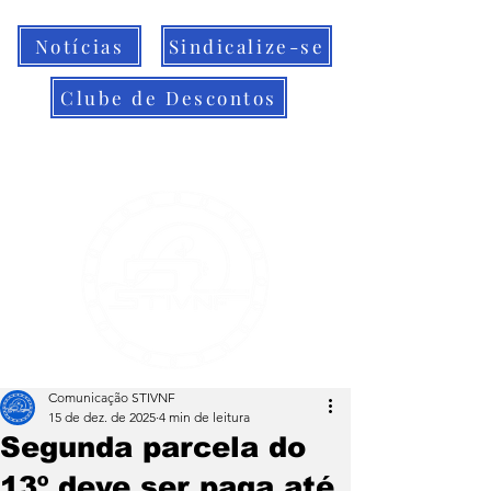
Notícias
Sindicalize-se
Clube de Descontos
Comunicação STIVNF
15 de dez. de 2025
4 min de leitura
Segunda parcela do
13º deve ser paga até