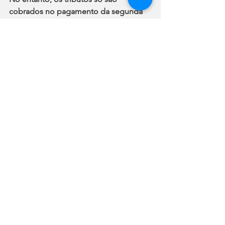
cobrados no pagamento da segunda 
parcela.
A primeira metade do salário é paga 
integralmente, sem descontos. 
A tributação do décimo terceiro é 
informada num campo especial na 
declaração anual do Imposto de Renda 
Pessoa Física.
Quem tem direito
Segundo a 
Lei 4.090/1962
, que criou a 
gratificação natalina, 
têm direito ao 
décimo terceiro aposentados, 
pensionistas e quem trabalhou com 
carteira assinada por pelo menos 15 