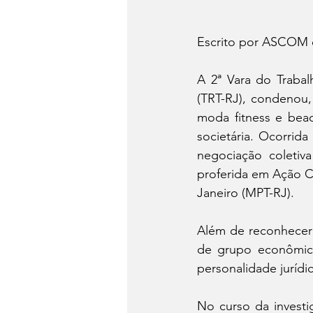
Escrito por ASCOM e
A 2ª Vara do Trabal
(TRT-RJ), condenou,
moda fitness e bea
societária. Ocorrid
negociação coletiva
proferida em Ação Ci
Janeiro (MPT-RJ).
Além de reconhecer a
de grupo econômico
personalidade jurídi
No curso da investi