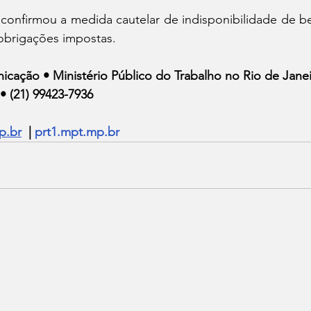
onfirmou a medida cautelar de indisponibilidade de bem
obrigações impostas.
icação • Ministério Público do Trabalho no Rio de Jane
• (21) 99423-7936
p.br
  | 
prt1.mpt.mp.br