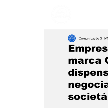
Sindicato
Comunicação STIV
Empresa
marca 
dispens
negocia
societá