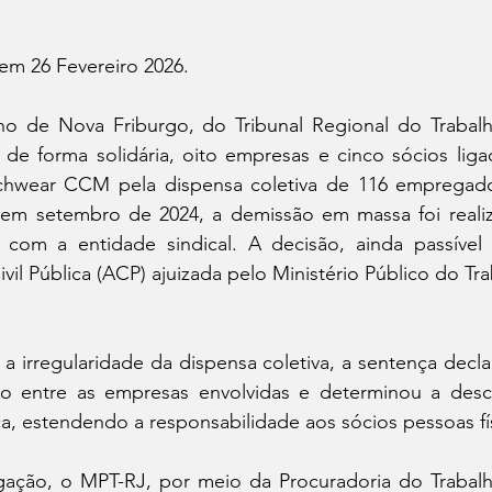
m 26 Fevereiro 2026.
ho de Nova Friburgo, do Tribunal Regional do Trabalh
 de forma solidária, oito empresas e cinco sócios liga
chwear CCM pela dispensa coletiva de 116 empregado
a em setembro de 2024, a demissão em massa foi realiz
 com a entidade sindical. A decisão, ainda passível d
vil Pública (ACP) ajuizada pelo Ministério Público do Tra
 irregularidade da dispensa coletiva, a sentença declar
 entre as empresas envolvidas e determinou a desco
ca, estendendo a responsabilidade aos sócios pessoas fí
gação, o MPT-RJ, por meio da Procuradoria do Trabalh