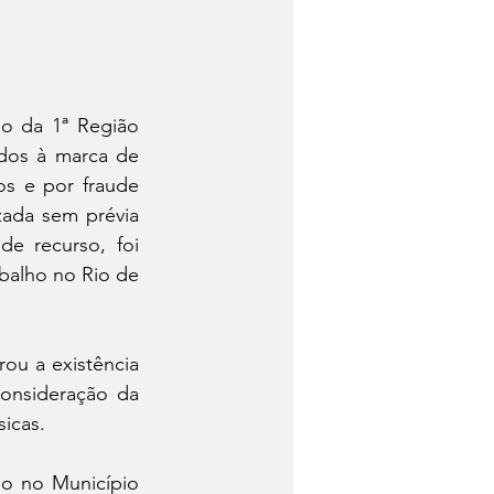
o da 1ª Região 
dos à marca de 
s e por fraude 
ada sem prévia 
e recurso, foi 
balho no Rio de 
ou a existência 
nsideração da 
sicas.
o no Município 