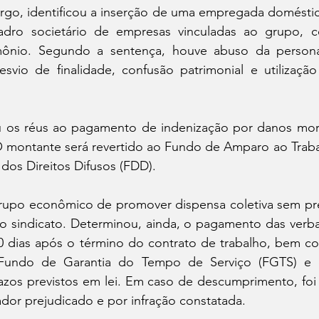
rgo, identificou a inserção de uma empregada doméstic
ro societário de empresas vinculadas ao grupo, co
mônio. Segundo a sentença, houve abuso da personali
esvio de finalidade, confusão patrimonial e utilização
os réus ao pagamento de indenização por danos morai
 O montante será revertido ao Fundo de Amparo ao Traba
dos Direitos Difusos (FDD).
upo econômico de promover dispensa coletiva sem pré
 o sindicato. Determinou, ainda, o pagamento das verbas
10 dias após o término do contrato de trabalho, bem co
Fundo de Garantia do Tempo de Serviço (FGTS) e da
azos previstos em lei. Em caso de descumprimento, foi 
ador prejudicado e por infração constatada.