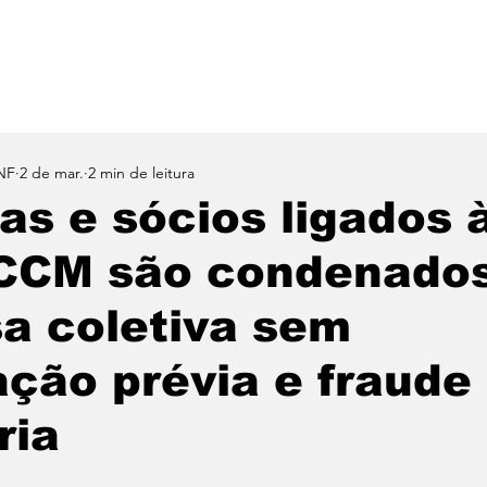
Notícias
Benefícios
Clube de Descontos
Sin
NF
2 de mar.
2 min de leitura
s e sócios ligados 
CCM são condenados
a coletiva sem
ção prévia e fraude
ria