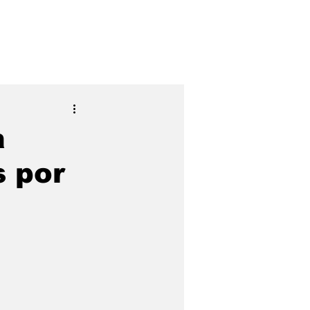
dicalize-se
Contato
FAQ
à
 por