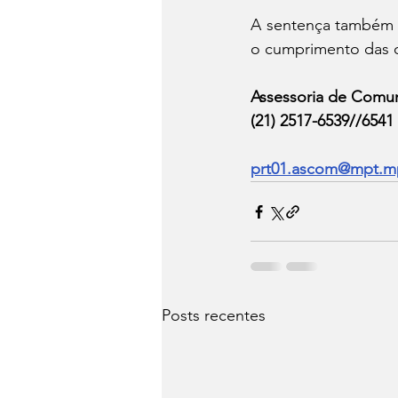
A sentença também c
o cumprimento das 
Assessoria de Comun
(21) 2517-6539//6541 
prt01.ascom@mpt.m
Posts recentes